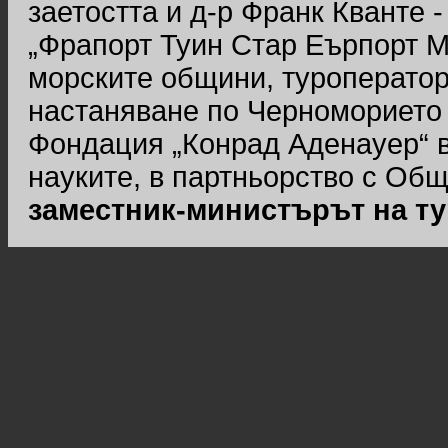
заетостта и д-р Франк Кванте 
„Фрапорт Туин Стар Еърпорт 
морските общини, туроператор
настаняване по Черноморието 
Фондация „Конрад Аденауер“ в
науките, в партньорство с Общ
заместник-министърът на т