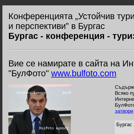
Конференцията „Устойчив тури
и перспективи” в Бургас
Бургас - конференция - тур
Вие се намирате в сайта на И
"БулФото"
www.bulfoto.com
Съдържа
Всяко п
Интерне
БулФото
затвори
Бургас