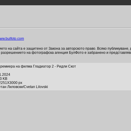
ww.bulfoto.com
то на сайта е защитено от Закона за авторското право. Всяко публикуване,
и разрешението на фотографска агенция БулФото е забранено и представля
премиера на филма Гладиатор 2 - Ридли Скот
1.2024
53 KB
2251X3000 px
тан Лиловски/Cvetan Lilovski