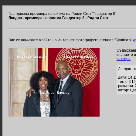
Грандиозна премиера на филма на Ридли Скот "Гладиатор II"
Лондон - премиера на филма Гладиатор 2 - Ридли Скот
Вие се намирате в сайта на Интернет фотографска агенция "БулФото"
w
Съдържание
знанието 
затвори
Лондон - 
дата: 14.1
тегло: 51
размери: 
автор: Цве