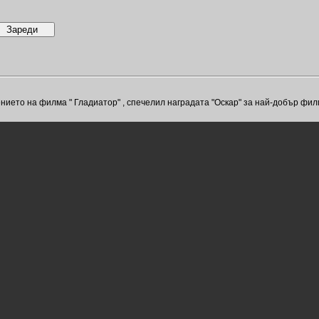
нието на филма " Гладиатор" , спечелил наградата "Оскар" за най-добър филм