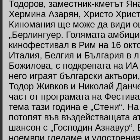
Тодоров, заместник-кметът Ян
Хермина Азарян, Христо Христ
Киномания ще може да види ощ
„Берлингуер. Голямата амбици
кинофестивал в Рим на 16 окт
Италия, Белгия и България в л
Божилова, с подкрепата на ИА
него играят български актьори
Тодор Живков и Николай Данче
част от програмата на Фестива
тема тази година е „Стени“. На
потопят във въздействащата 
шансон с „Господин Азнавур“. В
ноември гледаме и удостоения