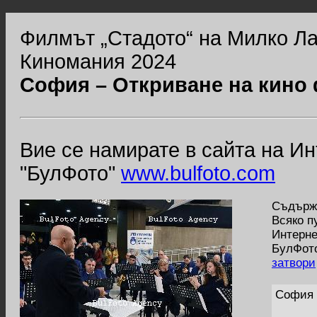
Филмът „Стадото“ на Милко Ла
Киномания 2024
София – Откриване на кино
Вие се намирате в сайта на И
"БулФото"
www.bulfoto.com
Съдържа
Всяко п
Интерне
БулФото
затвори
София 