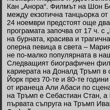
Кан „Анора“. Филмът на Шон Б
между екзотична танцьорка от 
24 ноември предстоят още дв
програмата започва от 17 ч. с
на бурната, красива и трагичн
оперна певица в света – Мари
не по-малко популярната в на
Следващият биографичен фил
кариерата на Доналд Тръмп в
Йорк през 70-те и 80-те годин
от иранеца Али Абаси по сцен
на Тръмп е Себастиан Стан, а
първата съпруга на Тръмп Ива