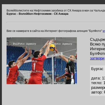
Волейболистите на Нефтохимик загубиха от СК Анкара в мач за Чалънд
Бургас - Волейбол-Нефтохимик - СК Анкара
Вие се намирате в сайта на Интернет фотографска агенция "БулФото"
w
Съдържа
Всяко п
Интерне
БулФото
затвори
Бургас
дата: 1
тегло: 
размер
автор: