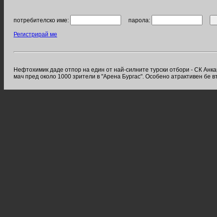
потребителско име:
парола:
Регистрирай ме
Нефтохимик даде отпор на един от най-силните турски отбори - СК Анкара
мач пред около 1000 зрители в "Арена Бургас". Особено атрактивен бе вт