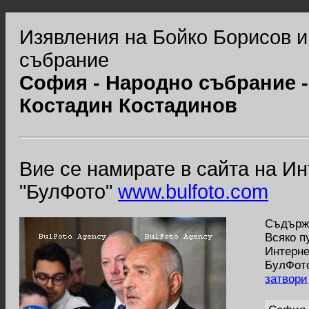
Изявления на Бойко Борисов и
събрание
София - Народно събрание -
Костадин Костадинов
Вие се намирате в сайта на И
"БулФото"
www.bulfoto.com
Съдържа
Всяко п
Интерне
БулФото
затвори