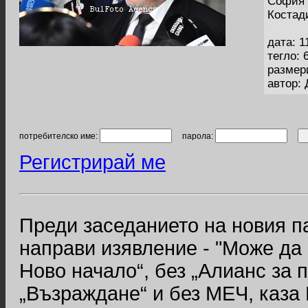
София 
Костад
дата: 1
тегло: 
размер
автор:
потребителско име:
парола:
Регистрирай ме
Преди заседанието на новия п
направи изявление - "Може да 
Ново начало“, без „Алианс за 
„Възраждане“ и без МЕЧ, каза 