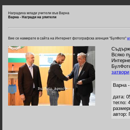
Наградиха млади учители във Варна
Варна - Награди на уяители
Вие се намирате в сайта на Интернет фотографска агенция "БулФото"
w
Съдържа
Всяко п
Интерне
БулФото
затвори
Варна 
дата: 0
тегло: 
размер
автор: