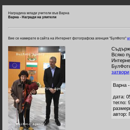
Наградиха млади учители във Варна
Варна - Награди на уяители
Вие се намирате в сайта на Интернет фотографска агенция "БулФото"
w
Съдържа
Всяко п
Интерне
БулФото
затвори
Варна 
дата: 0
тегло: 
размер
автор: