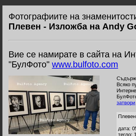
Фотографиите на знаменитости
Плевен - Изложба на Andy G
Вие се намирате в сайта на И
"БулФото"
www.bulfoto.com
Съдържа
Всяко п
Интерне
БулФото
затвори
Плевен
дата: 0
тегло: 