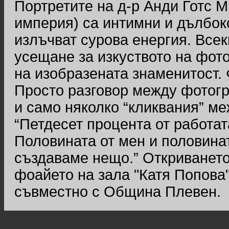
Портретите на д-р Анди Готс 
империя) са интимни и дълбок
излъчват сурова енергия. Всек
усещане за изкуството на фото
на изобразената знаменитост. 
Просто разговор между фотог
и само няколко “кликвания” ме
“Петдесет процента от работат
Половината от мен и половинат
създаваме нещо.” Откриването 
фоайето на зала "Катя Попова
съвместно с Община Плевен.