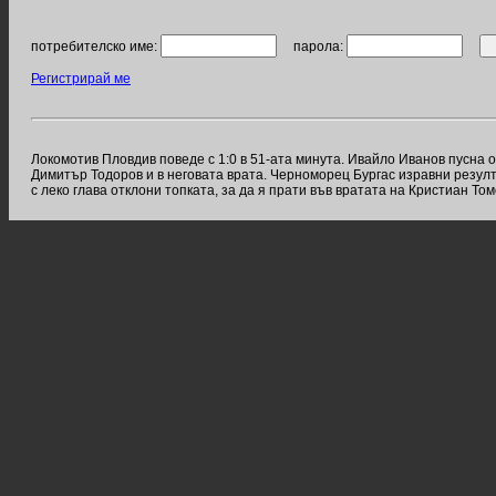
потребителско име:
парола:
Регистрирай ме
Локомотив Пловдив поведе с 1:0 в 51-ата минута. Ивайло Иванов пусна 
Димитър Тодоров и в неговата врата. Черноморец Бургас изравни резулт
с леко глава отклони топката, за да я прати във вратата на Кристиан То