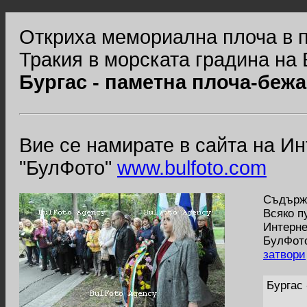
Откриха мемориална плоча в п
Тракия в морската градина на 
Бургас - паметна плоча-беж
Вие се намирате в сайта на И
"БулФото"
www.bulfoto.com
Съдържа
Всяко п
Интерне
БулФото
затвори
Бургас