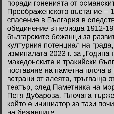
поради гоненията от османски
Преображенското въстание – 19
спасение в България в следст
обединение в периода 1912-191
българските бежанци за разви
културния потенциал на града
изминалата 2023 г. за „Година
македонските и тракийски бълг
поставяне на паметна плоча в
встрани от алеята, тръгваща о
театър, след Паметника на мор
Петя Дубарова. Плочата търже
който е инициатор за тази поч
на бежанците.