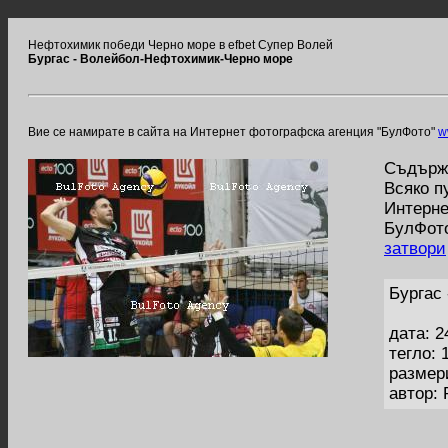
Нефтохимик победи Черно море в efbet Супер Волей
Бургас - Волейбол-Нефтохимик-Черно море
Вие се намирате в сайта на Интернет фотографска агенция "БулФото"
w
Съдържа
Всяко п
Интерне
БулФото
затвори
Бургас
дата: 2
тегло: 
размер
автор: