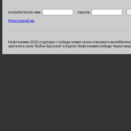
потребителско име:
парола:
Регистрирай ме
Нефтохимик 2010 стартира с победа новия сезон в мъжката волейболна С
зрители в зала "Бойчо Брънзов“ в Бургас Нефтохимик победи Черно море с 