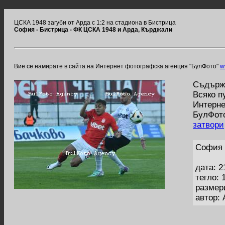
ЦСКА 1948 загуби от Арда с 1:2 на стадиона в Бистрица
София - Бистрица - ФК ЦСКА 1948 и Арда, Кърджали
Вие се намирате в сайта на Интернет фотографска агенция "БулФото"
w
Съдържа
Всяко п
Интерне
БулФото
затвори
София 
дата: 2
тегло: 
размер
автор: