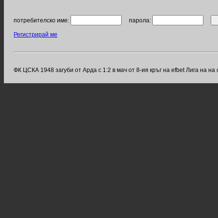
потребителско име:
парола:
Регистрирай ме
ФК ЦСКА 1948 загуби от Арда с 1:2 в мач от 8-ия кръг на efbet Лига на 