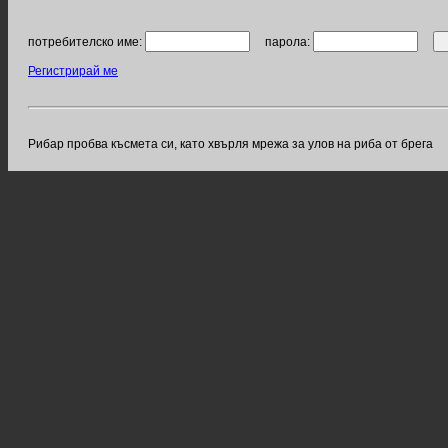
потребителско име:
парола:
Регистрирай ме
Рибар пробва късмета си, като хвърля мрежа за улов на риба от брега