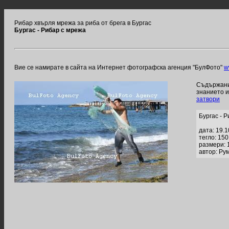
Рибар хвърля мрежа за риба от брега в Бургас
Бургас - Рибар с мрежа
Вие се намирате в сайта на Интернет фотографска агенция "БулФото"
w
Съдържание
знанието 
затвори
Бургас - 
дата: 19.
тегло: 15
размери: 
автор: Ру