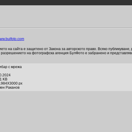
ww.bulfoto.com
то на сайта е защитено от Закона за авторското право. Всяко публикуване,
и разрешението на фотографска агенция БулФото е забранено и представля
Рибар с мрежа
10.2024
01 KB
1984X3000 px
мен Раканов