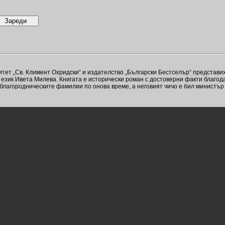
рситет „Св. Климент Охридски“ и издателство „Български Бестселър“ пред
език Ивета Милева. Книгата е исторически роман с достоверни факти благода
а благородническите фамилии по онова време, а неговият чичо е бил минист