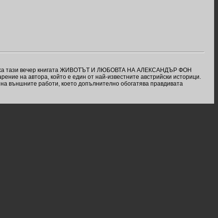
ставиха тази вечер книгата ЖИВОТЪТ И ЛЮБОВТА НА АЛЕКСАНДЪР ФОН
рение на автора, който е един от най-известните австрийски историци.
ър на външните работи, което допълнително обогатява правдивата