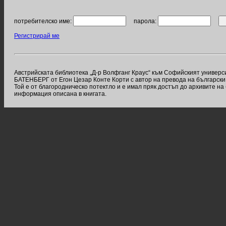
потребителско име:
парола:
Регистрирай ме
Австрийската библиотека „Д-р Волфганг Краус“ към Софийският униве
БАТЕНБЕРГ от Егон Цезар Конте Корти с автор на превода на български 
Той е от благородническо потектло и е имал пряк достъп до архивите н
информация описана в книгата.