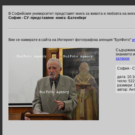
В Софийския университет представят книга за живота и любовта на кня
София - СУ -представяне -книга -Батенберг
Вие се намирате в сайта на Интернет фотографска агенция "БулФото"
w
Съдържание
знанието 
затвори
София - С
дата: 10.
тегло: 52
размери: 
автор: Ан