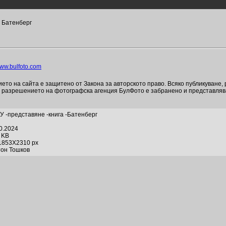
з Батенберг
ww.bulfoto.com
то на сайта е защитено от Закона за авторското право. Всяко публикуване,
и разрешението на фотографска агенция БулФото е забранено и представля
У -представяне -книга -Батенберг
10.2024
2 KB
1853X2310 px
тон Тошков