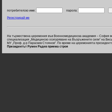
потребителско име:
парола:
Регистрирай ме
На тържествена церемония във Военномедицинска академия – София вое
специализация „Медицинско осигуряване на Въоръжените сили“ на Висш
МУ „Проф. д-р Параскев Стоянов“. По време на церемонията президентъ
Президентът Румен Радев приема строя