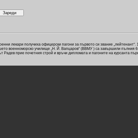
нни лекари получиха офицерски пагони за първото си звание „лейтенант“. 1
ето военноморско училище „Н. Й. Вапцаров“ (ВВМУ ) са завършили пълния 6
т Радев прие почетния строй и връчи дипломата и пагоните на курсанта пър