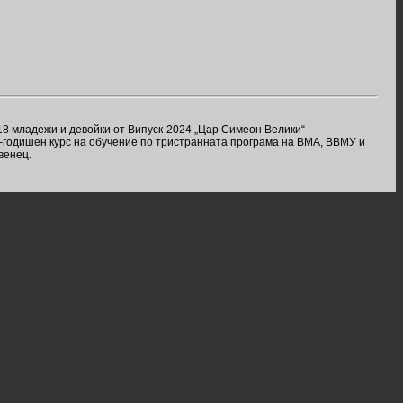
8 младежи и девойки от Випуск-2024 „Цар Симеон Велики“ –
-годишен курс на обучение по тристранната програма на ВМА, ВВМУ и
венец.