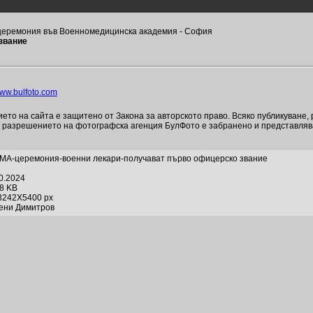
 церемония във Военномедицинска академия - София
звание
ww.bulfoto.com
то на сайта е защитено от Закона за авторското право. Всяко публикуване,
и разрешението на фотографска агенция БулФото е забранено и представля
МА-церемония-военни лекари-получават първо офицерско звание
10.2024
98 KB
3242X5400 px
гени Димитров