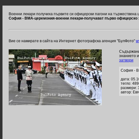
Военни лекари получиха първите си офицерски пагони на тържествена
София - ВМА-церемония-военни лекари-получават първо офицерско 
Вие се намирате в сайта на Интернет фотографска агенция "БулФото"
w
Съдържание
знанието 
затвори
София - В
дата: 05.
тегло: 48
размери: 
автор: Ев