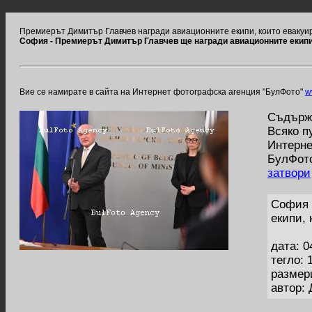
Премиерът Димитър Главчев награди авиационните екипи, които евакуи
София - Премиерът Димитър Главчев ще награди авиационните екипи,
Вие се намирате в сайта на Интернет фотографска агенция "БулФото"
w
Съдържа
Всяко п
Интерне
БулФото
затвори
София 
екипи,
дата: 0
тегло: 
размер
автор: