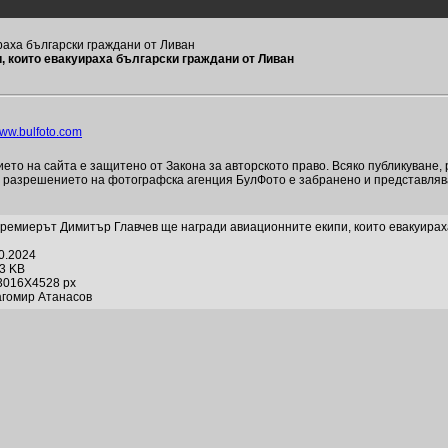
раха български граждани от Ливан
 които евакуираха български граждани от Ливан
ww.bulfoto.com
то на сайта е защитено от Закона за авторското право. Всяко публикуване,
и разрешението на фотографска агенция БулФото е забранено и представля
ремиерът Димитър Главчев ще награди авиационните екипи, които евакуирах
10.2024
33 KB
3016X4528 px
агомир Атанасов