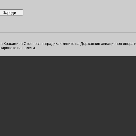
 Красимира Стоянова наградиха екипите на Държавния авиационен оператор
анирането на полети.