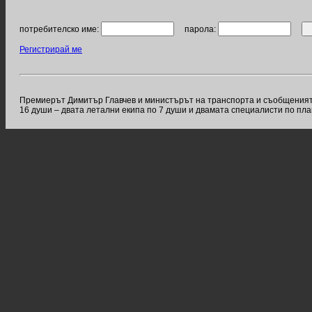
потребителско име:
парола:
Регистрирай ме
Премиерът Димитър Главчев и министърът на транспорта и съобщенията
16 души – двата летални екипа по 7 души и двамата специалисти по пл