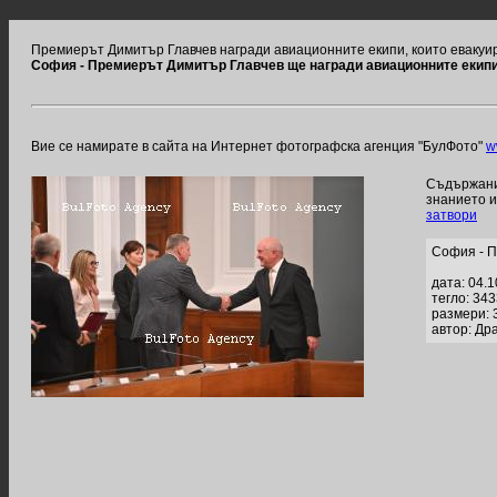
Премиерът Димитър Главчев награди авиационните екипи, които евакуи
София - Премиерът Димитър Главчев ще награди авиационните екипи,
Вие се намирате в сайта на Интернет фотографска агенция "БулФото"
w
Съдържание
знанието 
затвори
София - П
дата: 04.
тегло: 34
размери: 
автор: Др