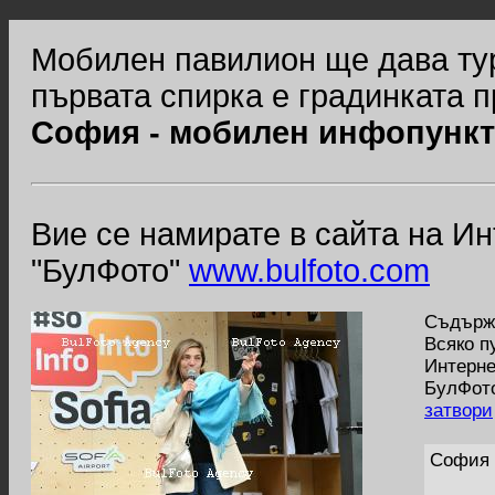
Мобилен павилион ще дава ту
първата спирка е градинката 
София - мобилен инфопункт 
Вие се намирате в сайта на И
"БулФото"
www.bulfoto.com
Съдържа
Всяко п
Интерне
БулФото
затвори
София -