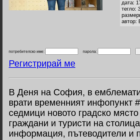
дата: 1
тегло: 
размер
автор:
потребителско име:
парола:
Регистрирай ме
В Деня на София, в емблемати
врати временният инфопункт #s
седмици новото градско мяст
граждани и туристи на столица
информация, пътеводители и п