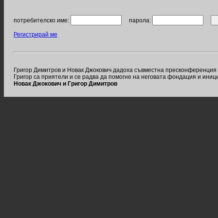
потребителско име:
парола:
Регистрирай ме
Григор Димитров и Новак Джокович дадоха съвместна пресконференция пр
Григор са приятели и се радва да помогне на неговата фондация и иниц
Новак Джокович и Григор Димитров