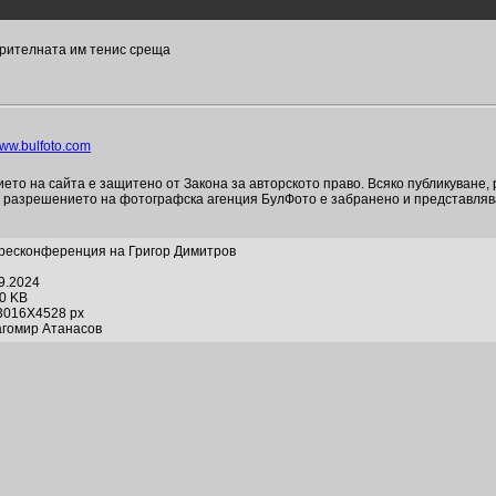
орителната им тенис среща
ww.bulfoto.com
то на сайта е защитено от Закона за авторското право. Всяко публикуване,
и разрешението на фотографска агенция БулФото е забранено и представля
ресконференция на Григор Димитров
09.2024
80 KB
3016X4528 px
агомир Атанасов