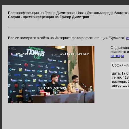
Пресконференция на Григор Димитров и Новак Джокович преди благотв
София - пресконференция на Григор Димитров
Вие се намирате в сайта на Интернет фотографска агенция "БулФото"
w
Съдържание
знанието 
затвори
София - п
дата: 17.
тегло: 41
размери: 
автор: Др