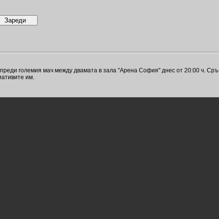
еди големия мач между двамата в зала "Арена София" днес от 20:00 ч. Сръб
иативите им.