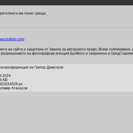
орителната им тенис среща
ww.bulfoto.com
то на сайта е защитено от Закона за авторското право. Всяко публикуване,
и разрешението на фотографска агенция БулФото е забранено и представля
ресконференция на Григор Димитров
09.2024
24 KB
3016X4528 px
агомир Атанасов