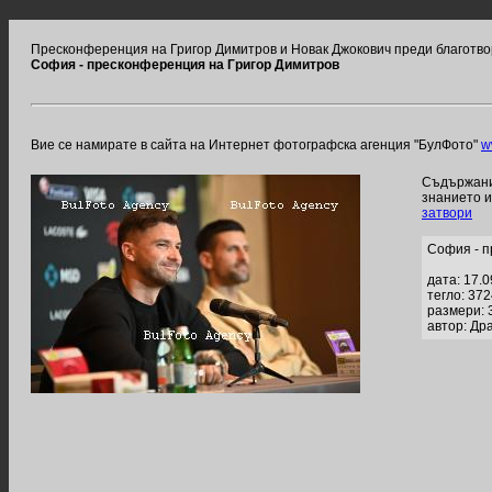
Пресконференция на Григор Димитров и Новак Джокович преди благотв
София - пресконференция на Григор Димитров
Вие се намирате в сайта на Интернет фотографска агенция "БулФото"
w
Съдържание
знанието 
затвори
София - п
дата: 17.
тегло: 37
размери: 
автор: Др