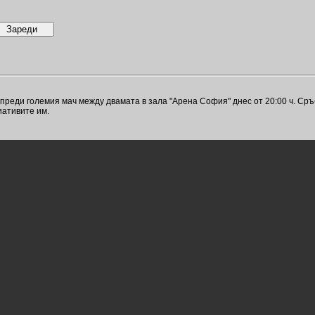
еди големия мач между двамата в зала "Арена София" днес от 20:00 ч. Сръб
иативите им.