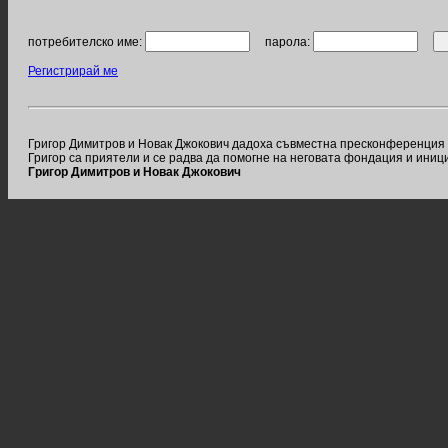
потребителско име:
парола:
Регистрирай ме
Григор Димитров и Новак Джокович дадоха съвместна пресконференция пр
Григор са приятели и се радва да помогне на неговата фондация и иниц
Григор Димитров и Новак Джокович