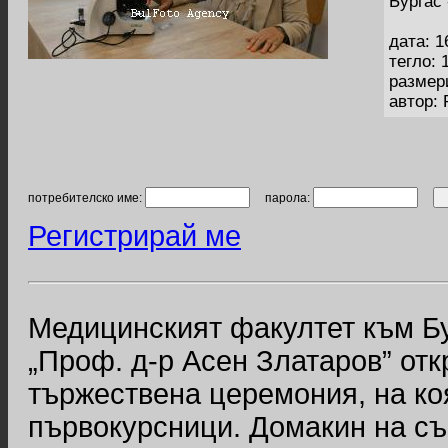
Бургас
дата: 1
тегло: 
размер
автор:
потребителско име:
парола:
Регистрирай ме
Медицинският факултет към Б
„Проф. д-р Асен Златаров” откр
тържествена церемония, на ко
първокурсници. Домакин на съ