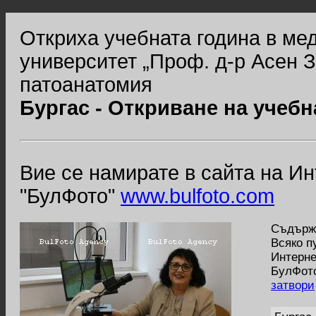
Откриха учебната година в ме
университет „Проф. д-р Асен 
патоанатомия
Бургас - Откриване на учебн
Вие се намирате в сайта на И
"БулФото"
www.bulfoto.com
Съдържа
Всяко п
Интерне
БулФото
затвори