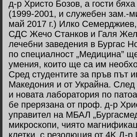
д-р Христо Бозов, а гости бях
(1999-2001, и служебен зам.-м
май 2017 г.) Илко Семерджиев
СДС Жечо Станков и Галя Желя
лечебни заведения в Бургас Н
по специалност „Медицина” ще
умения, които ще са им необхо
Сред студентите за пръв път 
Македония и от Украйна. След
и новата лаборатория по пато
бе прерязана от проф. д-р Хри
управител на МБАЛ „Бургасмед
микроскопи, чиято магнификац
клетки, с резолюция от 4K Д-