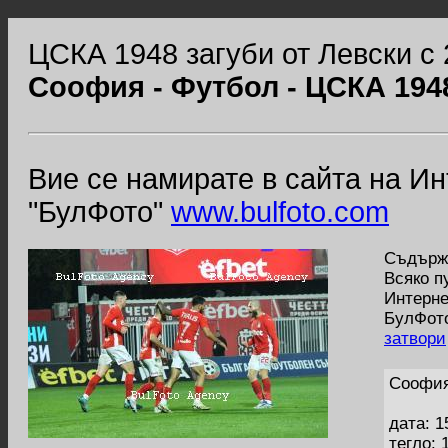
ЦСКА 1948 загуби от Левски с 
Соофия - Футбол - ЦСКА 1948
Вие се намирате в сайта на И
"БулФото"
www.bulfoto.com
Съдържа
Всяко п
Интерне
БулФото
затвори
Соофия
дата: 1
тегло: 