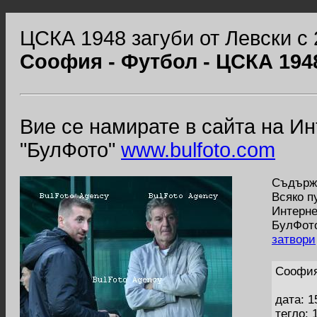
ЦСКА 1948 загуби от Левски с 
Соофия - Футбол - ЦСКА 1948
Вие се намирате в сайта на И
"БулФото"
www.bulfoto.com
Съдържа
Всяко п
Интерне
БулФото
затвори
Соофия
дата: 1
тегло: 