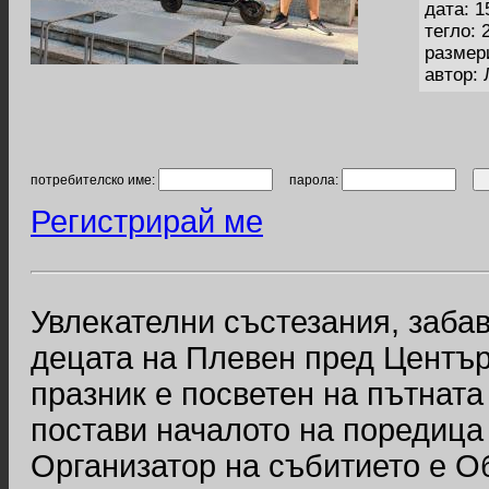
дата: 1
тегло: 
размер
автор:
потребителско име:
парола:
Регистрирай ме
Увлекателни състезания, заба
децата на Плевен пред Центъра
празник е посветен на пътната
постави началото на поредица 
Организатор на събитието е О