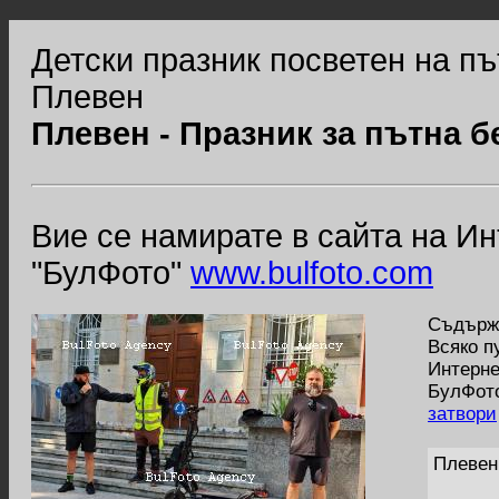
Детски празник посветен на пъ
Плевен
Плевен - Празник за пътна б
Вие се намирате в сайта на И
"БулФото"
www.bulfoto.com
Съдържа
Всяко п
Интерне
БулФото
затвори
Плевен