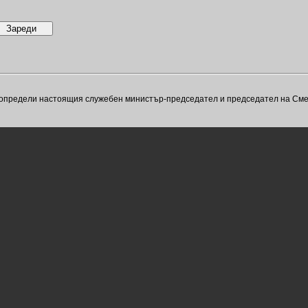
тът определи настоящия служебен министър-председател и председател на См