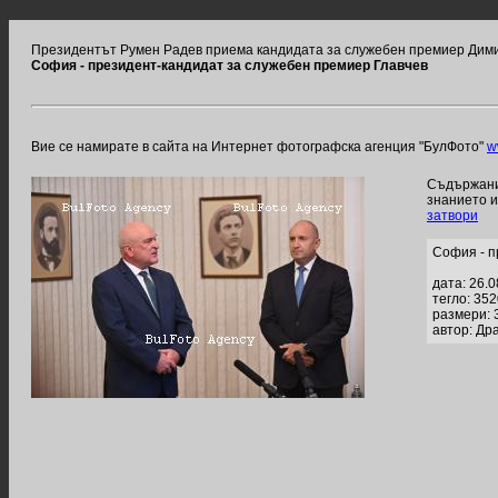
Президентът Румен Радев приема кандидата за служебен премиер Дими
София - президент-кандидат за служебен премиер Главчев
Вие се намирате в сайта на Интернет фотографска агенция "БулФото"
w
Съдържание
знанието 
затвори
София - п
дата: 26.
тегло: 35
размери: 
автор: Др