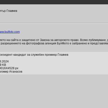
тър Главчев
ww.bulfoto.com
то на сайта е защитено от Закона за авторското право. Всяко публикуване,
и разрешението на фотографска агенция БулФото е забранено и представля
резидент-кандидат за служебен премиер Главчев
08.2024
79 KB
3016X4528 px
агомир Атанасов