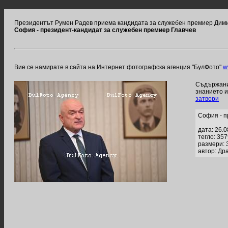
Президентът Румен Радев приема кандидата за служебен премиер Дими
София - президент-кандидат за служебен премиер Главчев
Вие се намирате в сайта на Интернет фотографска агенция "БулФото"
w
Съдържание
знанието 
затвори
София - п
дата: 26.
тегло: 35
размери: 
автор: Др