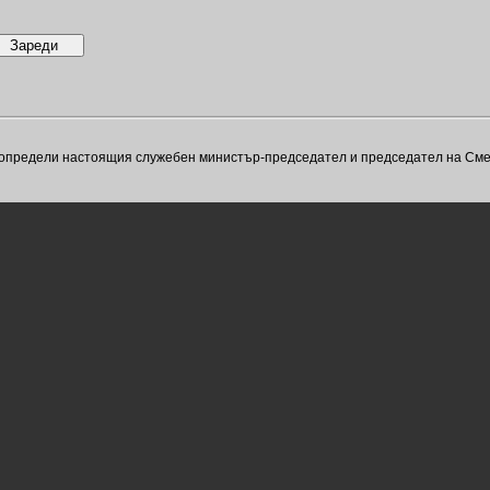
тът определи настоящия служебен министър-председател и председател на См