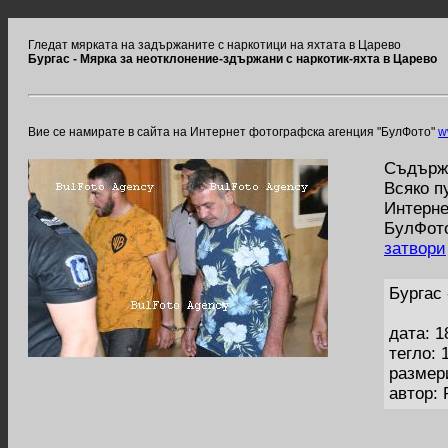
Гледат мярката на задържаните с наркотици на яхтата в Царево
Бургас - Мярка за неотклонение-здържани с наркотик-яхта в Царево
Вие се намирате в сайта на Интернет фотографска агенция "БулФото"
w
Съдържа
Всяко п
Интерне
БулФото
затвори
Бургас 
дата: 1
тегло: 
размер
автор: