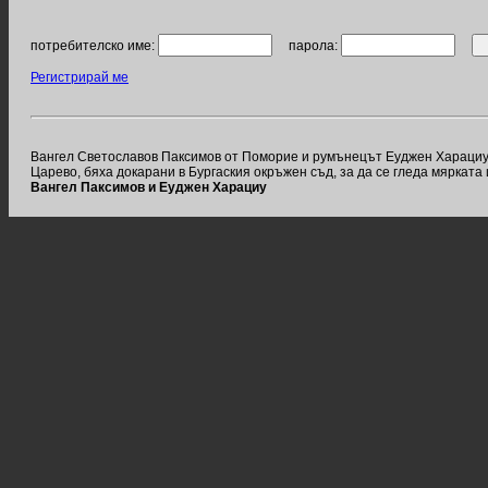
потребителско име:
парола:
Регистрирай ме
Вангел Светославов Паксимов от Поморие и румънецът Еуджен Харациу, к
Царево, бяха докарани в Бургаския окръжен съд, за да се гледа мярката
Вангел Паксимов и Еуджен Харациу