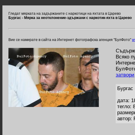
Гледат мярката на задържаните с наркотици на яхтата в Царево
Бургас - Мярка за неотклонение-здържани с наркотик-яхта в Царево
Вие се намирате в сайта на Интернет фотографска агенция "БулФото"
w
Съдържа
Всяко п
Интерне
БулФото
затвори
Бургас 
дата: 1
тегло: 
размер
автор: