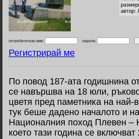
размер
автор:
потребителско име:
парола:
Регистрирай ме
По повод 187-ата годишнина о
се навършва на 18 юли, ръко
цветя пред паметника на най-
тук беше дадено началото и на
Националния поход Плевен – К
което тази година се включват 