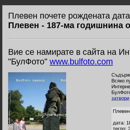
Плевен почете рождената дата
Плевен - 187-ма годишнина 
Вие се намирате в сайта на И
"БулФото"
www.bulfoto.com
Съдържа
Всяко п
Интерне
БулФото
затвори
Плевен
дата: 1
тегло: 