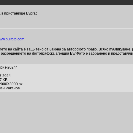
а в пристанище Бургас
ww.bulfoto.com
то на сайта е защитено от Закона за авторското право. Всяко публикуване,
и разрешението на фотографска агенция БулФото е забранено и представля
Бриз-2024“
07.2024
07 KB
2000X3000 px
мен Раканов