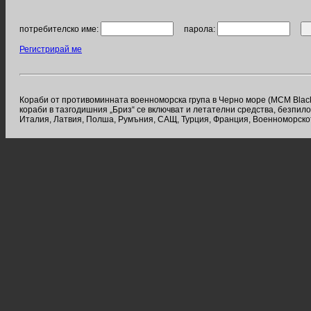
потребителско име:
парола:
Регистрирай ме
Кораби от противоминната военноморска група в Черно море (MCM Black 
кораби в тазгодишния „Бриз“ се включват и летателни средства, безпил
Италия, Латвия, Полша, Румъния, САЩ, Турция, Франция, Военноморск