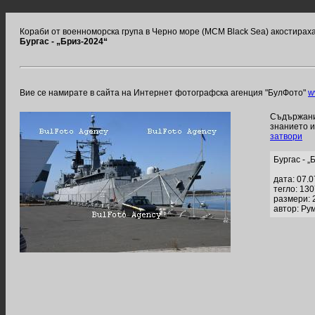
Кораби от военноморска група в Черно море (MCM Black Sea) акостирах
Бургас - „Бриз-2024“
Вие се намирате в сайта на Интернет фотографска агенция "БулФото"
w
Съдържание
знанието 
затвори
Бургас - „
дата: 07.
тегло: 13
размери: 
автор: Ру