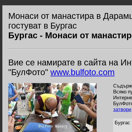
Монаси от манастира в Дарамш
гостуват в Бургас
Бургас - Монаси от манасти
Вие се намирате в сайта на И
"БулФото"
www.bulfoto.com
Съдържа
Всяко п
Интерне
БулФото
затвори
Бургас