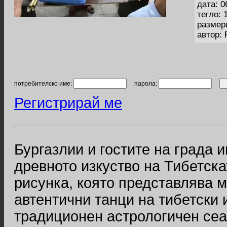
дата: 0
тегло: 
размер
автор:
потребителско име:
парола:
Регистрирай ме
Бургазлии и гостите на града 
древното изкуство на Тибетск
рисунка, която представлява 
автентични танци на тибетски 
традиционен астрологичен сеа