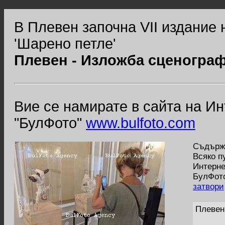
В Плевен започна VII издание 
'Шарено петле'
Плевен - Изложба сценогра
Вие се намирате в сайта на И
"БулФото"
www.bulfoto.com
Съдържа
Всяко п
Интерне
БулФото
затвори
Плевен