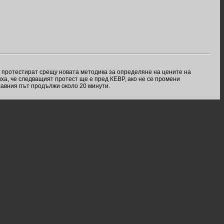
е протестират срещу новата методика за определяне на цените на
ха, че следващият протест ще е пред КЕВР, ако не се промени
главния път продължи около 20 минути.