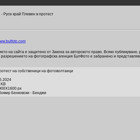
- Русе край Плевен в протест
ww.bulfoto.com
то на сайта е защитено от Закона за авторското право. Всяко публикуване,
и разрешението на фотографска агенция БулФото е забранено и представля
Протест на собственици на фотоволтаици
06.2024
2 KB
900X1600 px
бомир Бенковски - Бенджи