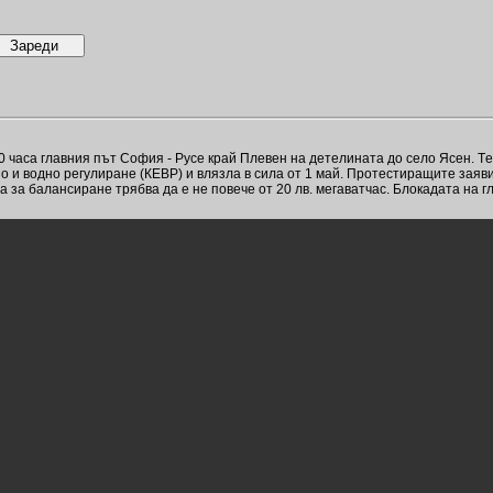
 часа главния път София - Русе край Плевен на детелината до село Ясен. T
 и водно регулиране (КЕВР) и влязла в сила от 1 май. Протестиращите заяви
а за балансиране трябва да е не повече от 20 лв. мегаватчас. Блокадата на 