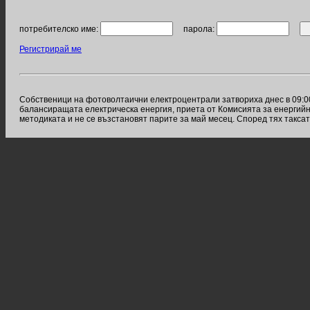
потребителско име:
парола:
Регистрирай ме
Собственици на фотоволтаични електроцентрали затвориха днес в 09:00
балансиращата електрическа енергия, приета от Комисията за енергийно
методиката и не се възстановят парите за май месец. Според тях таксат