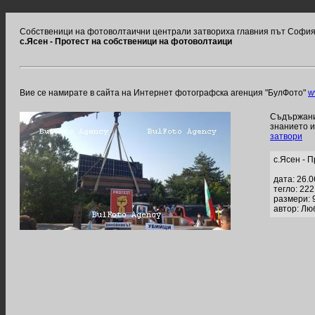
Собственици на фотоволтаични централи затвориха главния път София 
с.Ясен - Протест на собственици на фотоволтаици
Вие се намирате в сайта на Интернет фотографска агенция "БулФото"
w
Съдържание
знанието 
затвори
с.Ясен - 
дата: 26.
тегло: 22
размери: 
автор: Лю