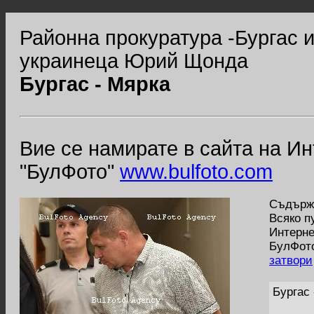
Районна прокуратура -Бургас 
украинеца Юрий Щонда
Бургас - Мярка
Вие се намирате в сайта на И
"БулФото"
www.bulfoto.com
Съдържа
Всяко п
Интерне
БулФото
затвори
Бургас 