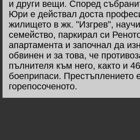
и други вещи. Според събрани
Юри е действал доста професи
жилището в жк. "Изгрев", науч
семейство, паркирал си Реното
апартамента и започнал да и
обвинен и за това, че противо
пълнителя към него, както и 4
боеприпаси. Престъплението е
горепосоченото.