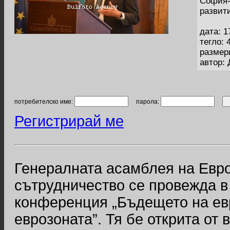
София-
развит
дата: 1
тегло: 
размер
автор:
потребителско име:
парола:
Регистрирай ме
Генералната асамблея на Евро
сътрудничество се провежда 
конференция „Бъдещето на ев
еврозоната”. Тя бе открита от