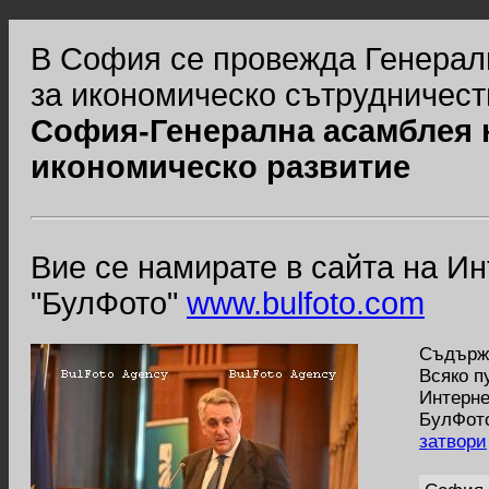
В София се провежда Генерал
за икономическо сътрудничест
София-Генерална асамблея н
икономическо развитие
Вие се намирате в сайта на И
"БулФото"
www.bulfoto.com
Съдържа
Всяко п
Интерне
БулФото
затвори