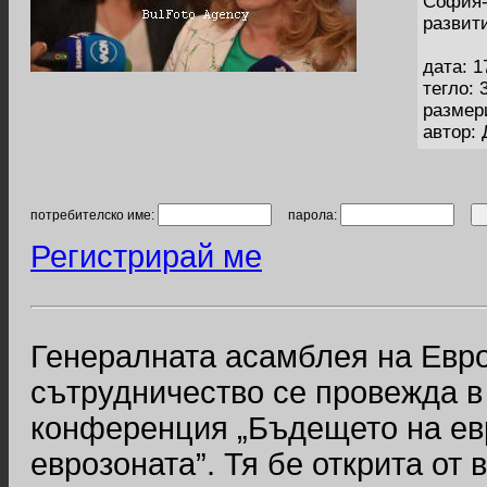
София-
развит
дата: 1
тегло: 
размер
автор:
потребителско име:
парола:
Регистрирай ме
Генералната асамблея на Евро
сътрудничество се провежда 
конференция „Бъдещето на ев
еврозоната”. Тя бе открита от