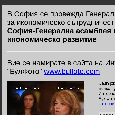
В София се провежда Генерал
за икономическо сътрудничест
София-Генерална асамблея н
икономическо развитие
Вие се намирате в сайта на И
"БулФото"
www.bulfoto.com
Съдържа
Всяко п
Интерне
БулФото
затвори