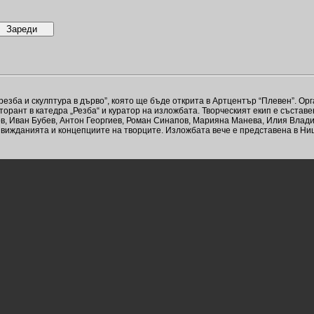
езба и скулптура в дърво”, която ще бъде открита в Артцентър “Плевен”. Орг
кторант в катедра „Резба“ и куратор на изложбата. Творческият екип е съст
ов, Иван Бубев, Антон Георгиев, Роман Синапов, Марияна Манева, Илия Влад
вижданията и концепциите на творците. Изложбата вече е представена в Ниш