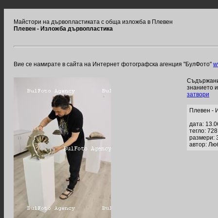
Майстори на дървопластиката с обща изложба в Плевен
Плевен - Изложба дървопластика
Вие се намирате в сайта на Интернет фотографска агенция "БулФото"
w
Съдържание
знанието 
затвори
Плевен - 
дата: 13.
тегло: 72
размери: 
автор: Лю