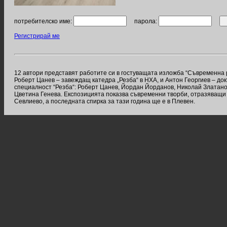
потребителско име:
парола:
Регистрирай ме
12 автори представят работите си в гостуващата изложба “Съвременна р
Роберт Цанев – завеждащ катедра „Резба“ в НХА, и Антон Георгиев – до
специалност “Резба“: Роберт Цанев, Йордан Йорданов, Николай Златан
Цветина Генева. Експозицията показва съвременни творби, отразяващи 
Севлиево, а последната спирка за тази година ще е в Плевен.