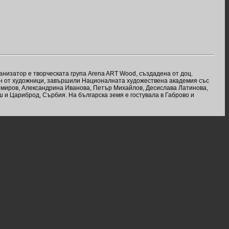
анизатор е творческата група Arena ART Wood, създадена от доц.
авен от художници, завършили Националната художествена академия със
имиров, Александрина Иванова, Петър Михайлов, Десислава Латинова,
 и Цариброд, Сърбия. На българска земя е гостувала в Габрово и