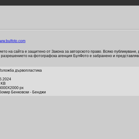
ww.bulfoto.com
то на сайта е защитено от Закона за авторското право. Всяко публикуване,
и разрешението на фотографска агенция БулФото е забранено и представля
Изложба дървопластика
06.2024
8 KB
3000X2000 px
бомир Бенковски - Бенджи