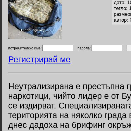
дата: 1
тегло: 
размер
автор:
потребителско име:
парола:
Регистрирай ме
Неутрализирана е престъпна г
наркотици, чийто лидер е от Б
се издирват. Специализиранат
територията на няколко града 
днес дадоха на брифинг окръж