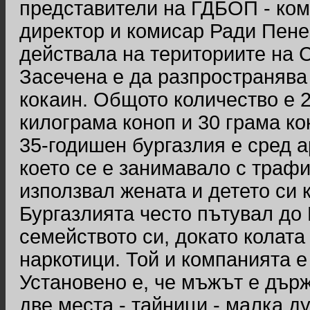
представители на ГДБОП - ком
директор и комисар Ради Пенев
действала на териториите на С
Засечена е да разпространява
кокаин. Общото количество е 2
килограма коноп и 30 грама ко
35-годишен бургазлия е сред 
което се е занимавало с траф
използвал жената и детето си 
Бургазлията често пътувал до
семейството си, докато колата
наркотици. Той и компанията е
Установено е, че мъжът е държ
две места - тайници - малка д