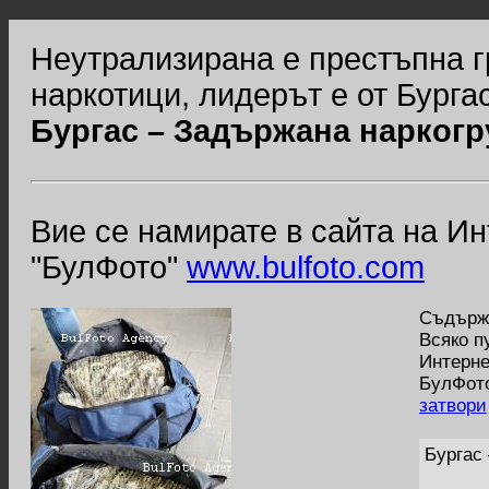
Неутрализирана е престъпна г
наркотици, лидерът е от Бурга
Бургас – Задържана наркогр
Вие се намирате в сайта на И
"БулФото"
www.bulfoto.com
Съдържа
Всяко п
Интерне
БулФото
затвори
Бургас