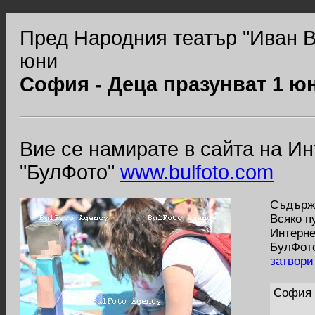
Пред Народния театър "Иван В
юни
София - Деца празунват 1 ю
Вие се намирате в сайта на И
"БулФото"
www.bulfoto.com
Съдържа
Всяко п
Интерне
БулФото
затвори
София 