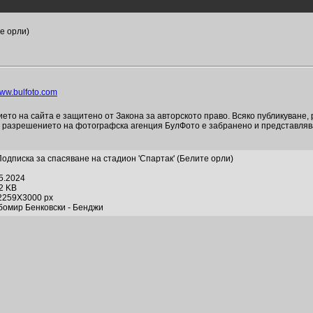
е орли)
ww.bulfoto.com
то на сайта е защитено от Закона за авторското право. Всяко публикуване,
и разрешението на фотографска агенция БулФото е забранено и представля
Подписка за спасяване на стадион 'Спартак' (Белите орли)
05.2024
82 KB
2259X3000 px
бомир Бенковски - Бенджи