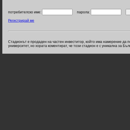
потребителско име:
парола:
Регистрирай ме
Стадионът е продаден на частен инвеститор, който има намерение да п
университет, но хората коментират, че този стадион е с уникална за Бъ