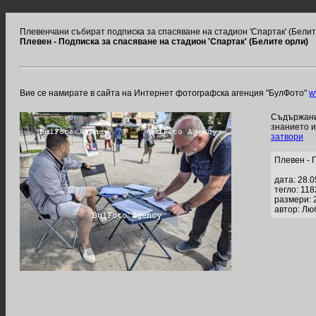
Плевенчани събират подписка за спасяване на стадион 'Спартак' (Белит
Плевен - Подписка за спасяване на стадион 'Спартак' (Белите орли)
Вие се намирате в сайта на Интернет фотографска агенция "БулФото"
w
Съдържание
знанието 
затвори
Плевен - 
дата: 28.
тегло: 11
размери: 
автор: Лю