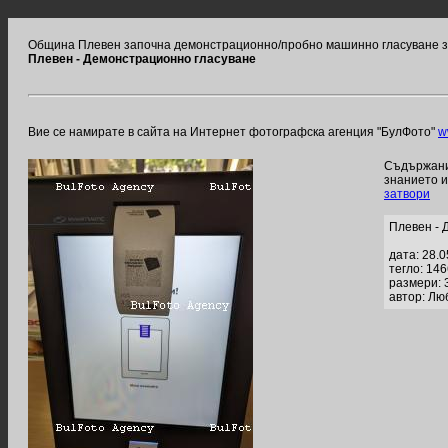
Община Плевен започна демонстрационно/пробно машинно гласуване з
Плевен - Демонстрационно гласуване
Вие се намирате в сайта на Интернет фотографска агенция "БулФото"
w
Съдържание
знанието 
затвори
Плевен - 
дата: 28.
тегло: 14
размери: 
автор: Лю