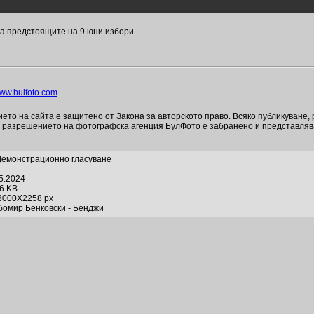
а предстоящите на 9 юни избори
ww.bulfoto.com
то на сайта е защитено от Закона за авторското право. Всяко публикуване,
и разрешението на фотографска агенция БулФото е забранено и представля
Демонстрационно гласуване
05.2024
66 KB
3000X2258 px
бомир Бенковски - Бенджи