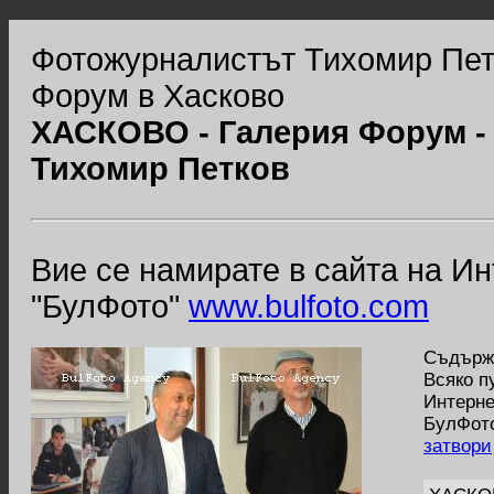
Фотожурналистът Тихомир Пет
Форум в Хасково
ХАСКОВО - Галерия Форум -
Тихомир Петков
Вие се намирате в сайта на И
"БулФото"
www.bulfoto.com
Съдържа
Всяко п
Интерне
БулФото
затвори