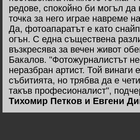
редове, спокойно би могъл да 
точка за него играе навреме н
Да, фотоапаратът е като снайп
огън. С една съществена разл
възкресява за вечен живот обе
Бакалов. "Фотожурналистът не
неразбран артист. Той винаги е
събитията, но трябва да е чет
такъв професионалист", подче
Тихомир Петков и Евгени Д