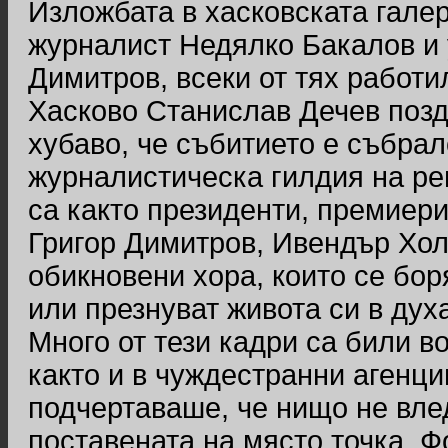
Изложбата в хасковската гале
журналист Недялко Бакалов и 
Димитров, всеки от тях работи
Хасково Станислав Дечев поздр
хубаво, че събитието е събра
журналистическа гилдия на ре
са както президенти, премиери
Григор Димитров, Ивендър Хол
обикновени хора, които се бор
или презнуват живота си в дух
Много от тези кадри са били в
както и в чуждестранни агенци
подчертаваше, че нищо не вле
поставената на място точка. Ф