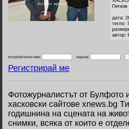
ХАСКОВ
Петков
дата: 2
тегло: 
размер
автор:
потребителско име:
парола:
Регистрирай ме
Фотожурналистът от Булфото и
хасковски сайтове xnews.bg Т
годишнина на сцената на живо
снимки, всяка от които е отдел