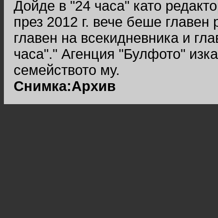
Дойде в "24 часа" като редактор
през 2012 г. вече беше главен 
главен на всекидневника и гла
часа"." Агенция "Булфото" изк
семейството му.
Снимка:Архив