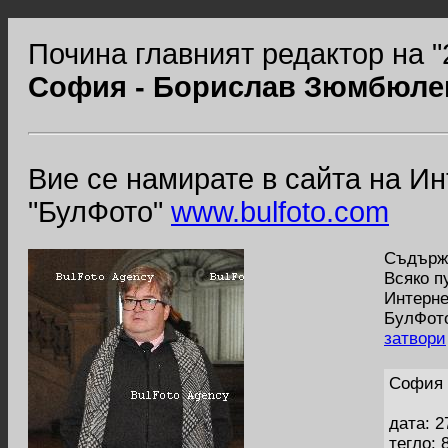
Почина главният редактор на 
София - Борислав Зюмбюле
Вие се намирате в сайта на И
"БулФото"
www.bulfoto.com
Съдържа
Всяко п
Интерне
БулФото
затвори
София 
дата: 2
тегло: 