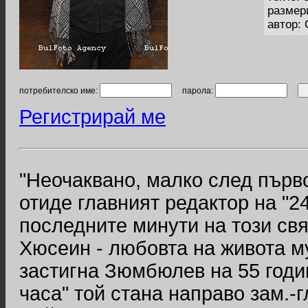
размер
автор:
потребителско име:
парола:
Регистрирай ме
"Неочаквано, малко след първ
отиде главният редактор на "
последните минути на този свя
Хюсеин - любовта на живота м
застигна Зюмбюлев на 55 годиш
часа" той стана направо зам.-г