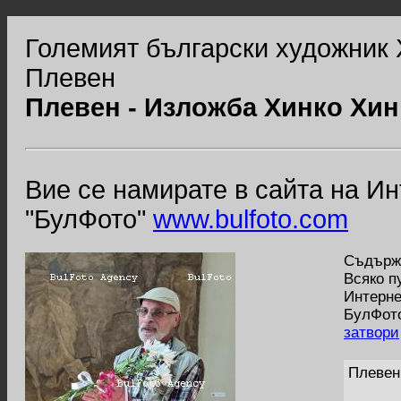
Големият български художник 
Плевен
Плевен - Изложба Хинко Хи
Вие се намирате в сайта на И
"БулФото"
www.bulfoto.com
Съдържа
Всяко п
Интерне
БулФото
затвори
Плевен