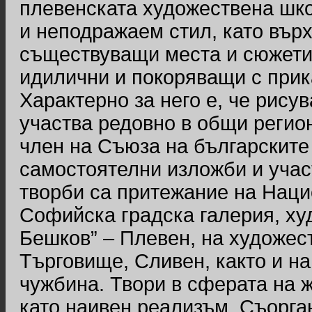
плевенската художествена шко
и неподражаем стил, като вър
съществуващи места и сюжети,
идилични и покоряващи с прик
Характерно за него е, че рисув
участва редовно в общи регио
член на Съюза на българските
самостоятелни изложби и учас
творби са притежание на Наци
Софийска градска галерия, ху
Бешков” – Плевен, на художест
Търговище, Сливен, както и на
чужбина. Твори в сферата на ж
като наивен реализъм. Съорга