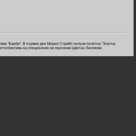
илма "Барби". В първия ден Мерил Стрийп получи почетна "Златна
фотообектива на специалния ни пратеник Цветан Лиловски.