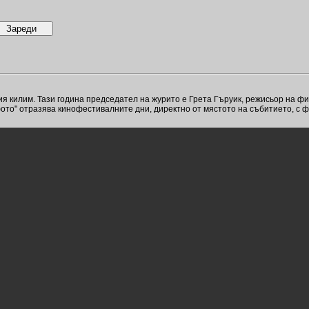
я килим. Тази година председател на журито е Грета Гъруик, режисьор на ф
ото" отразява кинофестивалните дни, директно от мястото на събитието, с 