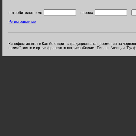
потребителско име:
парола:
Регистрирай ме
Кинофестивалът в Кан бе открит с традиционната церемония на червени
палма", която ѝ връчи френската актриса Жюлиет Бинош. Агенция "Булф