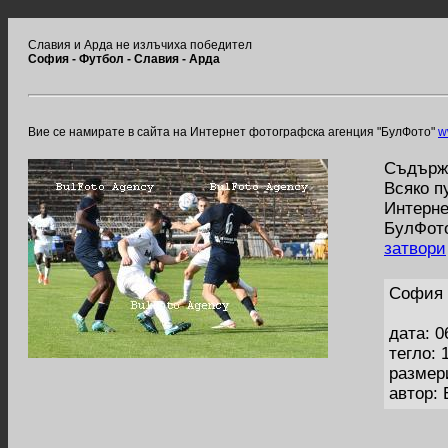
Славия и Арда не излъчиха победител
София - Футбол - Славия - Арда
Вие се намирате в сайта на Интернет фотографска агенция "БулФото"
w
Съдържа
Всяко п
Интерне
БулФото
затвори
София 
дата: 0
тегло: 
размер
автор: