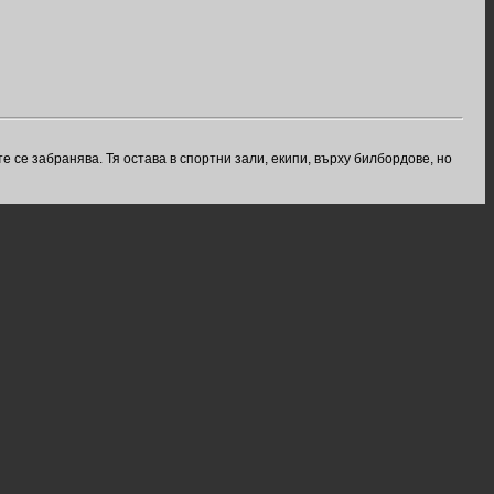
е се забранява. Тя остава в спортни зали, екипи, върху билбордове, но