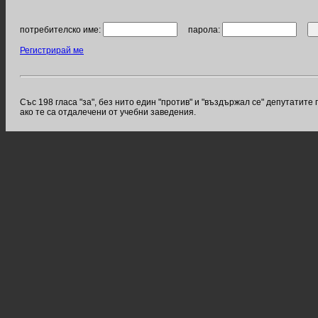
потребителско име:
парола:
Регистрирай ме
Със 198 гласа "за", без нито един "против" и "въздържал се" депутатите
ако те са отдалечени от учебни заведения.