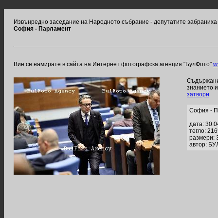
Извънредно заседание на Народното събраниe - депутатите забраниха 
София - Парламент
Вие се намирате в сайта на Интернет фотографска агенция "БулФото"
w
Съдържание
знанието 
затвори
София - 
дата: 30.
тегло: 21
размери: 
автор: БУ