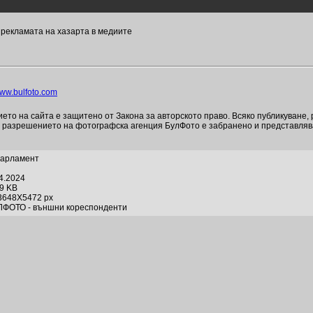
рекламата на хазарта в медиите
ww.bulfoto.com
то на сайта е защитено от Закона за авторското право. Всяко публикуване,
и разрешението на фотографска агенция БулФото е забранено и представля
Парламент
04.2024
69 KB
3648X5472 px
ЛФОТО - външни кореспонденти