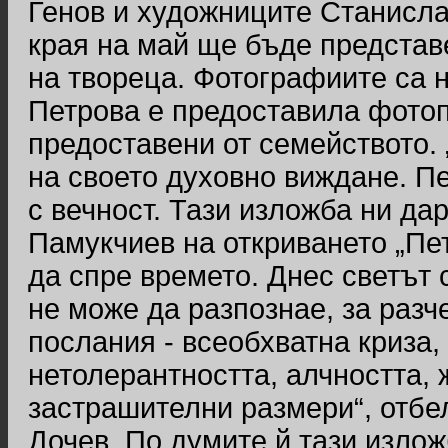
Генов и художниците Станисла
края на май ще бъде представ
на твореца. Фотографиите са 
Петрова е предоставила фотоп
предоставени от семейството.
на своето духовно виждане. Пе
с вечност. Тази изложба ни дар
Памукчиев на откриването „Пет
да спре времето. Днес светът 
не може да разпознае, за разч
послания - всеобхватна криза,
нетолерантността, алчността, 
застрашителни размери“, отбе
Дочев. По думите й тази излож