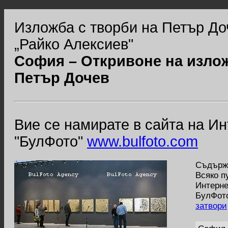
Изложба с творби на Петър До
„Райко Алексиев"
София – Откривоне на изло
Петър Дочев
Вие се намирате в сайта на И
"БулФото"
www.bulfoto.com
Съдържа
Всяко п
Интерне
БулФото
затвори