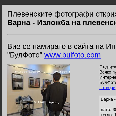
Плевенските фотографи откри
Варна - Изложба на плевенс
Вие се намирате в сайта на И
"БулФото"
www.bulfoto.com
Съдържа
Всяко п
Интерне
БулФото
затвори
Варна 
дата: 3
тегло: 