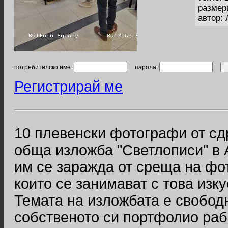
размер
автор:
потребителско име:
парола:
Регистрирай ме
10 плевенски фотографи от сд
обща изложба "Светлописи" в 
им се заражда от среща на фо
които се занимават с това изку
Темата на изложбата е свободн
собственото си портфолио рабо