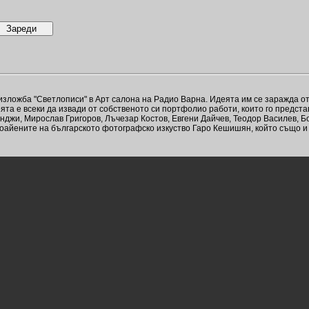
зложба "Светлописи" в Арт салона на Радио Варна. Идеята им се заражда от
деята е всеки да извади от собственото си портфолио работи, които го предст
нджи, Мирослав Григоров, Лъчезар Костов, Евгени Дайчев, Теодор Василев, Б
доайените на българското фотографско изкуство Гаро Кешишян, който също 