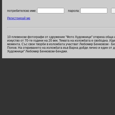
потребителско име:
парола:
Регистрирай ме
10 плевенски фотографи от сдружение "Фото Художници" откриха обща и
изкуство от 70-те години на 20 век. Темата на изложбата е свободна. И
момента. Със свои творби в изложбата участват Любомир Бенковски - Бе
Попов. На откриването на изложбата във Варна дойде лично и един от 
Художници" Любомир Бенковски-Бенджи.