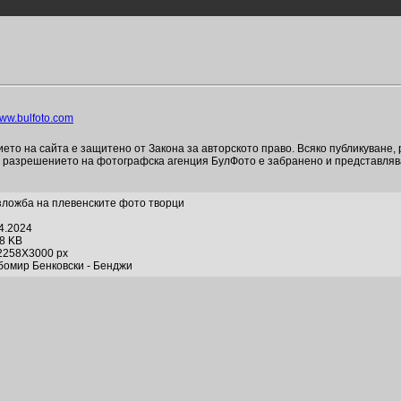
ww.bulfoto.com
то на сайта е защитено от Закона за авторското право. Всяко публикуване,
и разрешението на фотографска агенция БулФото е забранено и представля
зложба на плевенските фото творци
04.2024
88 KB
2258X3000 px
бомир Бенковски - Бенджи