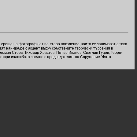
 среща на фотографи от по-старо поколение, които се занимават с това
авят най-добре с акцент върху собствените творчески търсения в
огомил Стоев, Тихомир Христов, Петър Иванов, Светлин Гуцев, Георги
и откри изложбата заедно с председателят на Сдружение "Фото