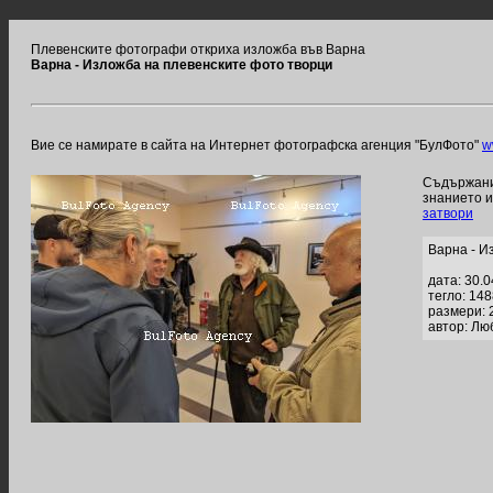
Плевенските фотографи откриха изложба във Варна
Варна - Изложба на плевенските фото творци
Вие се намирате в сайта на Интернет фотографска агенция "БулФото"
w
Съдържание
знанието 
затвори
Варна - И
дата: 30.
тегло: 14
размери: 
автор: Лю